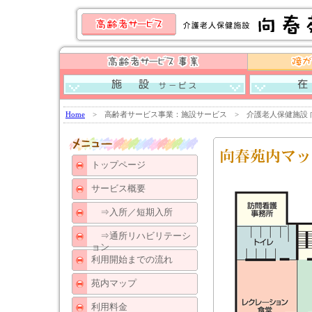
介護老人保健施設 向春苑
訪問看
ケアハウス偕老苑
グループホーム清陽
小規
グループホーム清陽「すえひろ」
Home
> 高齢者サービス事業：施設サービス > 介護老人保健施設 
トップページ
サービス概要
⇒入所／短期入所
⇒通所リハビリテーシ
ョン
利用開始までの流れ
苑内マップ
利用料金