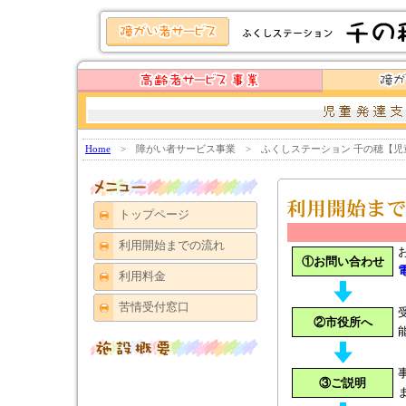
Home
> 障がい者サービス事業 > ふくしステーション 千の穂【児
トップページ
利用開始までの流れ
①お問い合わせ
利用料金
苦情受付窓口
②市役所へ
③ご説明