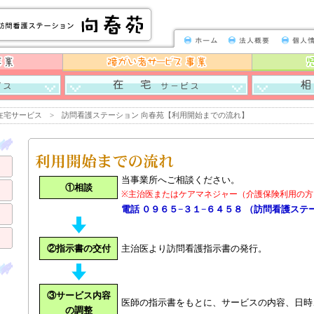
向春苑
訪問看護ステーション向春苑
苑
介護りゅうそう
清陽
小規模多機能ホームこうだ
八代市地域
すえひろ」
デイサービス春風
かいご１１０
宅サービス > 訪問看護ステーション 向春苑【利用開始までの流れ】
当事業所へご相談ください。
①相談
※主治医またはケアマネジャー（介護保険利用の方
電話 ０９６５−３１−６４５８ （訪問看護ス
②指示書の交付
主治医より訪問看護指示書の発行。
③サービス内容
医師の指示書をもとに、サービスの内容、日時
の調整