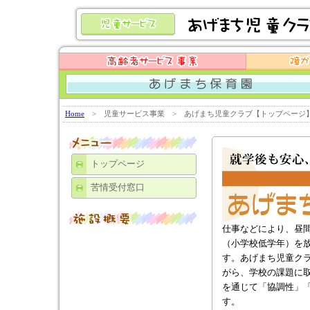
Home
> 児童サービス事業 > あげまち児童クラブ【トップページ
トップページ
苦情受付窓口
仕事などにより、昼
（小学校低学年）を
す。あげまち児童ク
がら、学校の課題に
を通じて「協調性」
す。